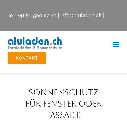
Skip
to
Tel:
+41 56 500 02 10
|
info@aluladen.ch
|
content
Togg
Navi
KONTAKT
Beschattungssysteme
Reparatur
SONNENSCHUTZ
Showroom
FÜR FENSTER ODER
FASSADE
Unternehmen