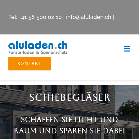
Skip
to
Tel:
+41 56 500 02 10
|
info@aluladen.ch
|
content
Togg
Navi
KONTAKT
Beschattungssysteme
Reparatur
Schiebegläser
Showroom
Schaffen Sie Licht Und
Unternehmen
Raum Und Sparen Sie Dabei