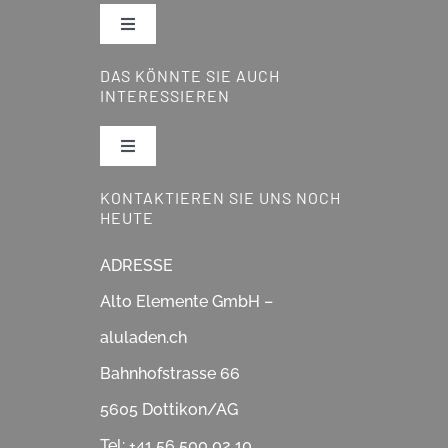
Toggle
Navigation
DAS KÖNNTE SIE AUCH
Pergola
INTERESSIEREN
Lamellendächer
Toggle
Navigation
KONTAKTIEREN SIE UNS NOCH
Reparatur & Service
Glasdächer
HEUTE
Showroom
ADRESSE
Schiebegläser
Alto Elemente GmbH –
Über Uns
aluladen.ch
Fensterläden
Bahnhofstrasse 66
Partner & Lieferanten
Sonnenstoren & Markisen
5605 Dottikon/AG
Tel: +41 56 500 02 10