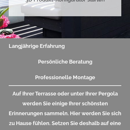
Langjährige Erfahrung
Persönliche Beratung
Professionelle Montage
Auf Ihrer Terrasse oder unter Ihrer Pergola
werden Sie einige Ihrer schönsten
Erinnerungen sammeln. Hier werden Sie sich
zu Hause fühlen. Setzen Sie deshalb auf eine