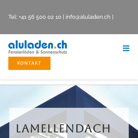
Skip
to
Tel:
+41 56 500 02 10
|
info@aluladen.ch
|
content
Togg
Navi
KONTAKT
Beschattungssysteme
Reparatur
Showroom
Lamellendach
Unternehmen