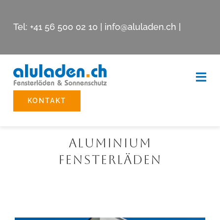
Skip
to
Tel:
+41 56 500 02 10
|
info@aluladen.ch
|
content
Togg
Navi
KONTAKT
Beschattungssysteme
Aluminium
Reparatur
Fensterläden
Showroom
Unternehmen