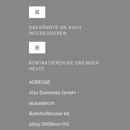
Toggle
Navigation
DAS KÖNNTE SIE AUCH
Pergola
INTERESSIEREN
Lamellendächer
Toggle
Navigation
KONTAKTIEREN SIE UNS NOCH
Reparatur & Service
Glasdächer
HEUTE
Showroom
ADRESSE
Schiebegläser
Alto Elemente GmbH –
Über Uns
aluladen.ch
Fensterläden
Bahnhofstrasse 66
Partner & Lieferanten
Sonnenstoren & Markisen
5605 Dottikon/AG