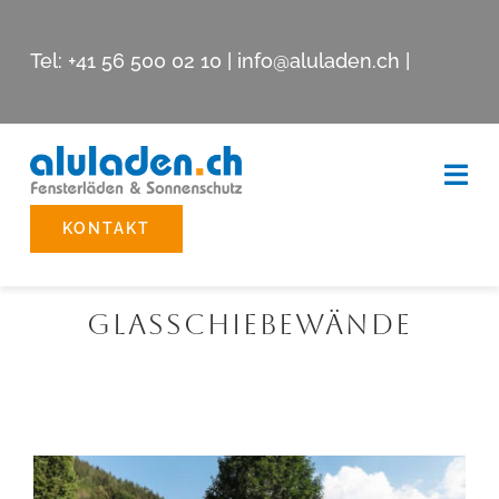
Skip
to
Tel:
+41 56 500 02 10
|
info@aluladen.ch
|
content
Togg
Navi
KONTAKT
Beschattungssysteme
Glasschiebewände
Reparatur
Showroom
Unternehmen