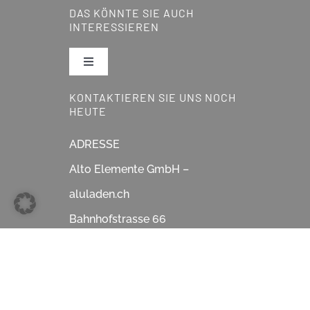
DAS KÖNNTE SIE AUCH
Pergola
INTERESSIEREN
Lamellendächer
Toggle
Navigation
KONTAKTIEREN SIE UNS NOCH
Reparatur & Service
Glasdächer
HEUTE
Showroom
ADRESSE
Schiebegläser
Alto Elemente GmbH –
Über Uns
aluladen.ch
Fensterläden
Bahnhofstrasse 66
Partner & Lieferanten
Sonnenstoren & Markisen
5605 Dottikon/AG
Tel: +41 56 500 02 10
News & Tipps
Lamellenstoren
info@aluladen.ch