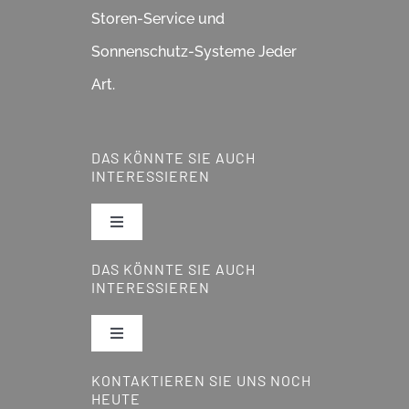
Storen-Service und
Sonnenschutz-Systeme Jeder
Art.
DAS KÖNNTE SIE AUCH
INTERESSIEREN
Toggle
Navigation
DAS KÖNNTE SIE AUCH
Pergola
INTERESSIEREN
Lamellendächer
Toggle
Navigation
KONTAKTIEREN SIE UNS NOCH
Reparatur & Service
Glasdächer
HEUTE