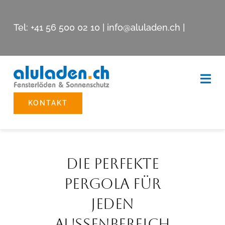
Skip
to
Tel:
+41 56 500 02 10
|
info@aluladen.ch
|
content
Togg
Navi
KONTAKT
Beschattungssysteme
Reparatur
Die Perfekte
Showroom
Pergola Für
Jeden
Unternehmen
Aussenbereich