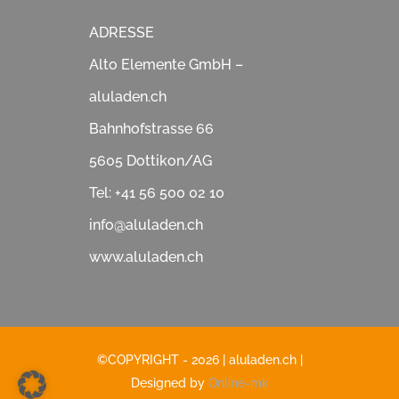
Showroom
ADRESSE
Schiebegläser
Alto Elemente GmbH –
Über Uns
aluladen.ch
Fensterläden
Bahnhofstrasse 66
Partner & Lieferanten
Sonnenstoren & Markisen
5605 Dottikon/AG
Tel: +41 56 500 02 10
News & Tipps
Lamellenstoren
info@aluladen.ch
www.aluladen.ch
Impressum
Rollläden
Datenschutzerklärung
©COPYRIGHT - 2026 | aluladen.ch
|
AGB
Designed by
Online-mk