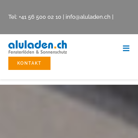
Skip
to
Tel:
+41 56 500 02 10
|
info@aluladen.ch
|
content
Togg
Navi
KONTAKT
Beschattungssysteme
Reparatur
Showroom
Unternehmen